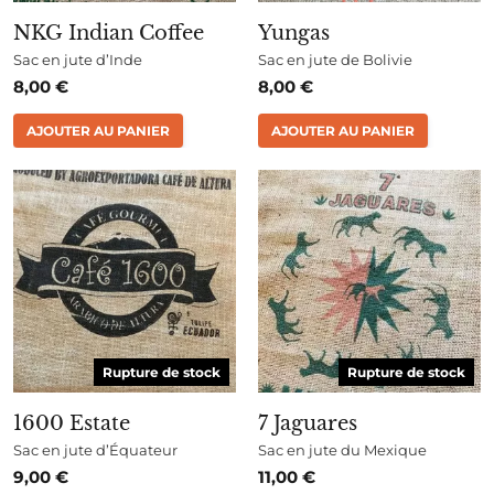
NKG Indian Coffee
Yungas
Sac en jute d’Inde
Sac en jute de Bolivie
8,00
€
8,00
€
AJOUTER AU PANIER
AJOUTER AU PANIER
Rupture de stock
Rupture de stock
1600 Estate
7 Jaguares
Sac en jute d’Équateur
Sac en jute du Mexique
9,00
€
11,00
€