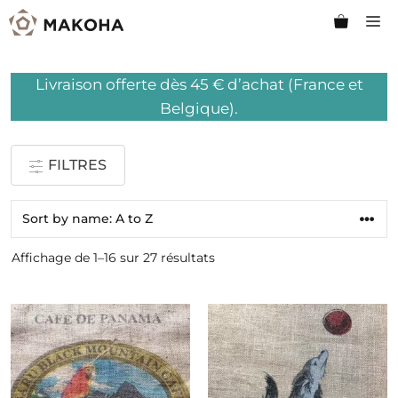
Aller
M
au
contenu
Livraison offerte dès 45 € d’achat (France et
Belgique).
FILTRES
Affichage de 1–16 sur 27 résultats