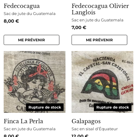
Fedecocagua
Fedecocagua Olivier
Langlois
Sac de jute du Guatemala
Sac en jute du Guatemala
8,00
€
7,00
€
ME PRÉVENIR
ME PRÉVENIR
Rupture de stock
Rupture de stock
Finca La Perla
Galapagos
Sac en jute du Guatemala
Sac en sisal d’Équateur
8,00
€
12,00
€