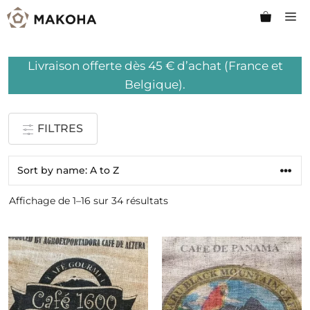
Aller
M
au
contenu
Livraison offerte dès 45 € d’achat (France et
Belgique).
FILTRES
Affichage de 1–16 sur 34 résultats