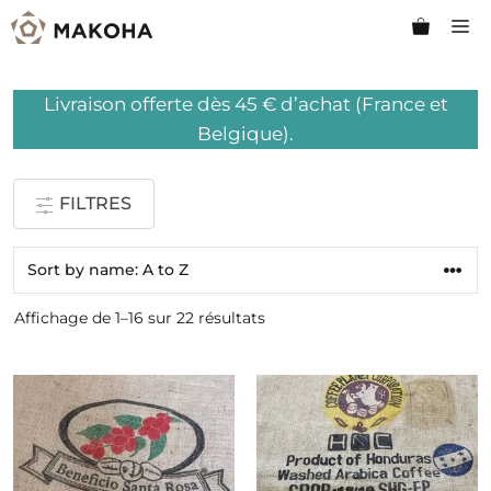
Aller
M
au
contenu
Livraison offerte dès 45 € d’achat (France et
Belgique).
FILTRES
Affichage de 1–16 sur 22 résultats