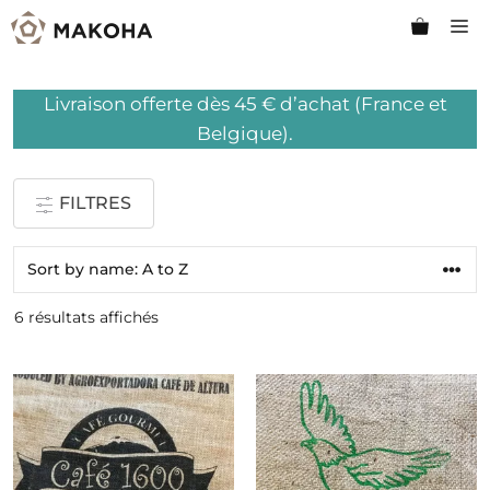
Aller
M
au
contenu
Livraison offerte dès 45 € d’achat (France et
Belgique).
FILTRES
6 résultats affichés