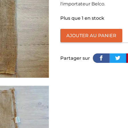
l'importateur Belco.
Plus que 1 en stock
quantité
AJOUTER AU PANIER
de
Banko
Gotiti
Partager sur