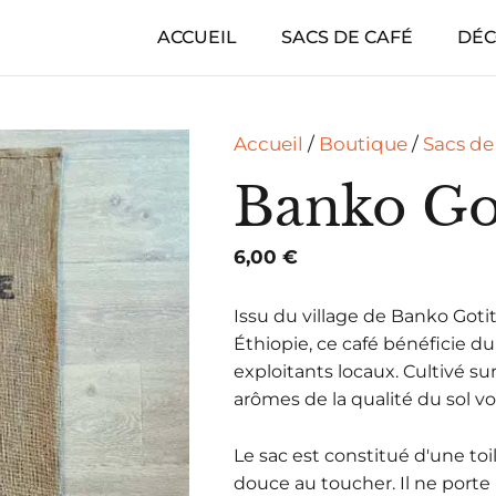
ACCUEIL
SACS DE CAFÉ
DÉC
Accueil
/
Boutique
/
Sacs de
Banko Got
6,00
€
Issu du village de Banko Goti
Éthiopie, ce café bénéficie du 
exploitants locaux. Cultivé sur 
arômes de la qualité du sol v
Le sac est constitué d'une toi
douce au toucher. Il ne porte 