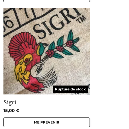
Rupture de stock
Sigri
15,00
€
ME PRÉVENIR