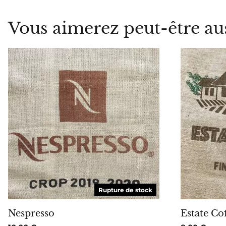
Vous aimerez peut-être au
ME PRÉVENIR
Rupture de stock
Nespresso
Estate Co