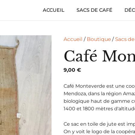
ACCUEIL
SACS DE CAFÉ
DÉC
Accueil
/
Boutique
/
Sacs de
Café Mon
9,00
€
Café Monteverde est une coop
Mendoza, dans la région Amaz
biologique haut de gamme cul
1400 et 1800 mètres d'altitud
Ce sac en toile de jute est im
On y voit le logo de la coopé