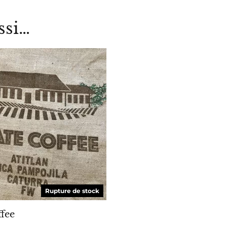
ssi…
ME PRÉVENIR
Rupture de stock
ffee