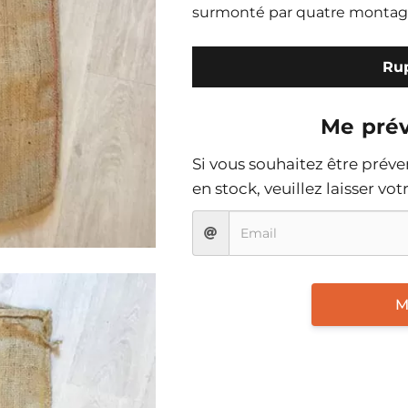
surmonté par quatre montagne
Rup
Me prév
Si vous souhaitez être prév
en stock, veuillez laisser vo
M