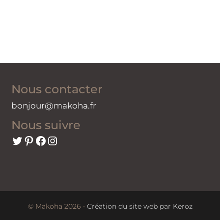
Nous contacter
bonjour@makoha.fr
Nous suivre
Twitter
Pinterest
Facebook
Instagram
© Makoha 2026 •
Création du site web par Keroz