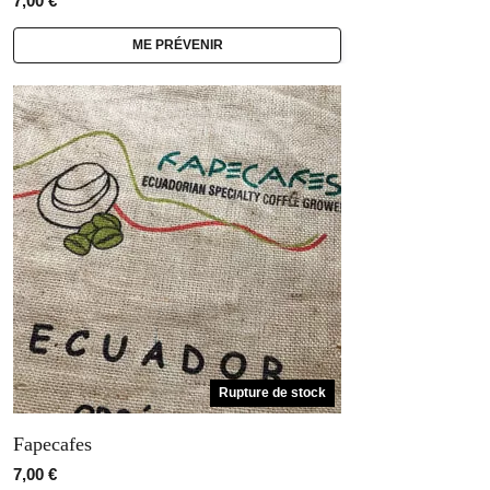
7,00
€
ME PRÉVENIR
Rupture de stock
Fapecafes
7,00
€