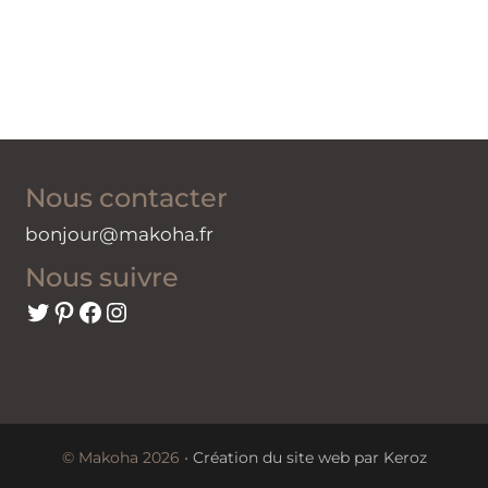
Nous contacter
bonjour@makoha.fr
Nous suivre
Twitter
Pinterest
Facebook
Instagram
© Makoha 2026 •
Création du site web par Keroz