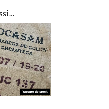
ssi…
ME PRÉVENIR
Rupture de stock