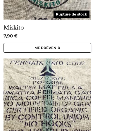
Rupture de stock
Miskito
7,90
€
ME PRÉVENIR