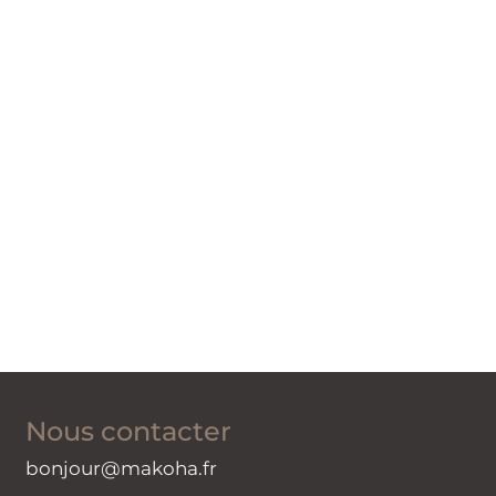
Nous contacter
bonjour@makoha.fr