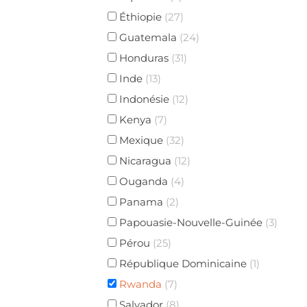
Éthiopie
(27)
Guatemala
(24)
Honduras
(31)
Inde
(13)
Indonésie
(12)
Kenya
(7)
Mexique
(32)
Nicaragua
(12)
Ouganda
(4)
Panama
(2)
Papouasie-Nouvelle-Guinée
(3)
Pérou
(25)
République Dominicaine
(1)
Rwanda
(7)
Salvador
(8)