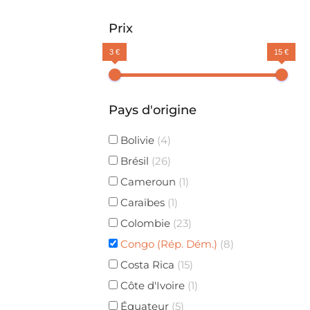
Prix
3 €
15 €
Pays d'origine
Bolivie
(4)
Brésil
(26)
Cameroun
(1)
Caraïbes
(1)
Colombie
(23)
Congo (Rép. Dém.)
(8)
Costa Rica
(15)
Côte d'Ivoire
(1)
Équateur
(5)