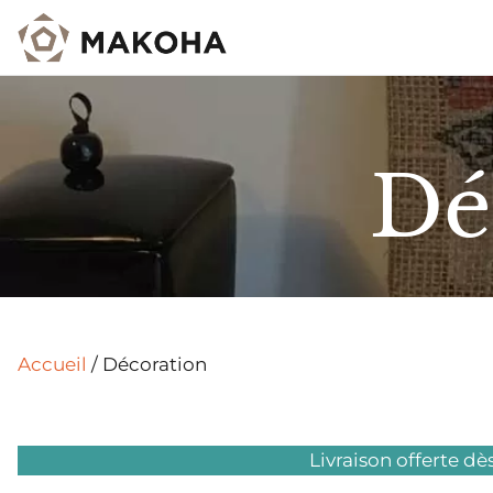
Aller
au
contenu
Dé
Accueil
/ Décoration
Livraison offerte dè
ME PRÉVENIR