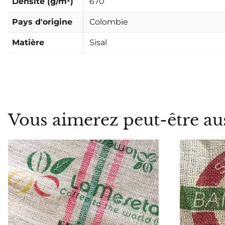
Densité (g/m²)
670
Pays d'origine
Colombie
Matière
Sisal
Vous aimerez peut-être au
ME PRÉVENIR