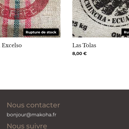
Rupture de stock
Ru
 Excelso
Las Tolas
8,00
€
Nous contacter
bonjour@makoha.fr
Nous suivre