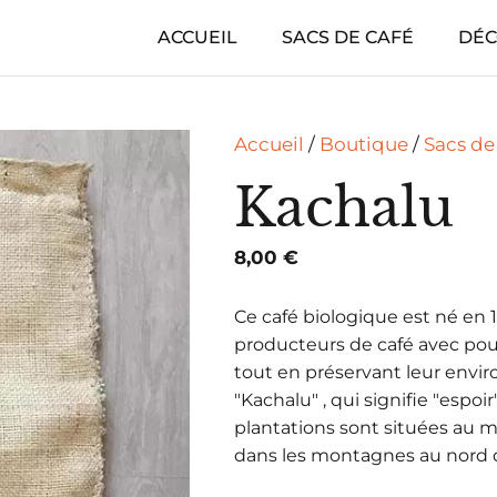
ACCUEIL
SACS DE CAFÉ
DÉC
Accueil
/
Boutique
/
Sacs de
Kachalu
8,00
€
Ce café biologique est né en 1
producteurs de café avec pour
tout en préservant leur envir
"Kachalu" , qui signifie "espo
plantations sont situées au mi
dans les montagnes au nord d