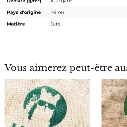
Densité (g/m²)
400 g/m²
Pays d'origine
Pérou
Matière
Jute
Vous aimerez peut-être au
ME PRÉVENIR