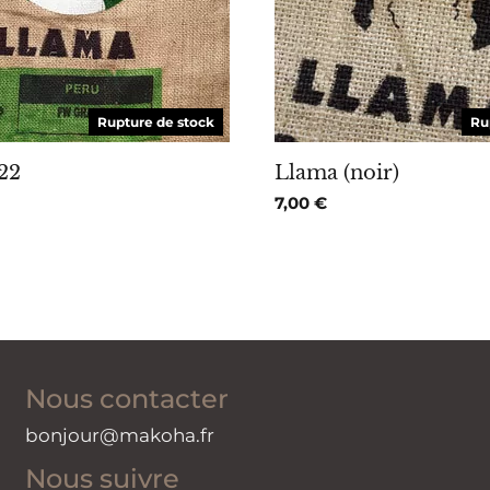
Rupture de stock
Ru
22
Llama (noir)
7,00
€
Nous contacter
bonjour@makoha.fr
Nous suivre