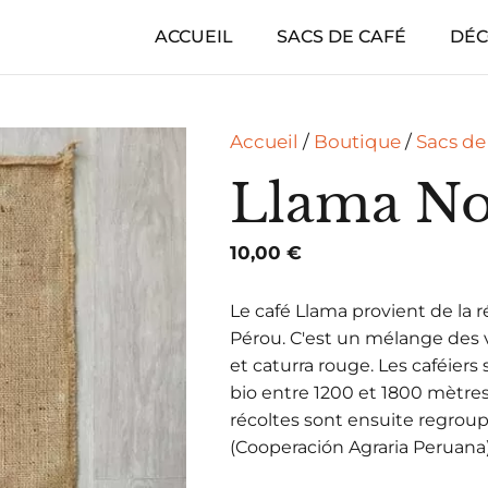
ACCUEIL
SACS DE CAFÉ
DÉC
Accueil
/
Boutique
/
Sacs de
Llama No
10,00
€
Le café Llama provient de la 
Pérou. C'est un mélange des v
et caturra rouge. Les caféiers
bio entre 1200 et 1800 mètres 
récoltes sont ensuite regrou
(Cooperación Agraria Peruana)