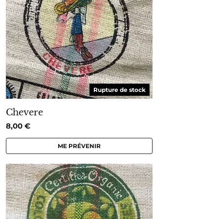
Rupture de stock
Chevere
8,00
€
ME PRÉVENIR