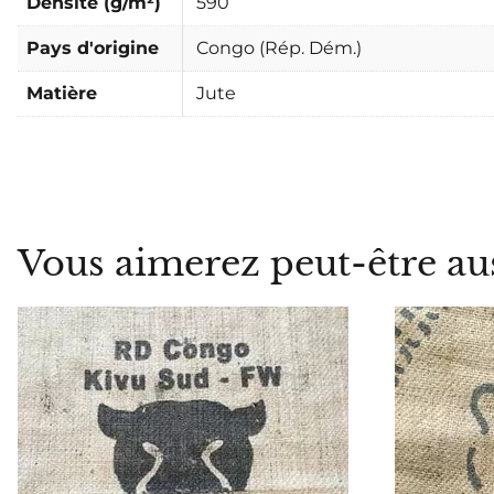
Densité (g/m²)
590
Pays d'origine
Congo (Rép. Dém.)
Matière
Jute
Vous aimerez peut-être au
ME PRÉVENIR