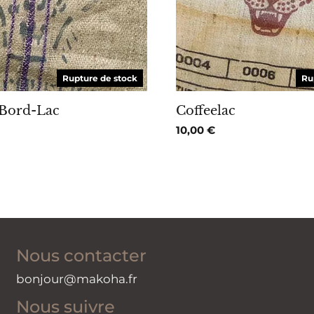
Rupture de stock
Ru
Bord-Lac
Coffeelac
10,00
€
Nous contacter
bonjour@makoha.fr
Nous suivre