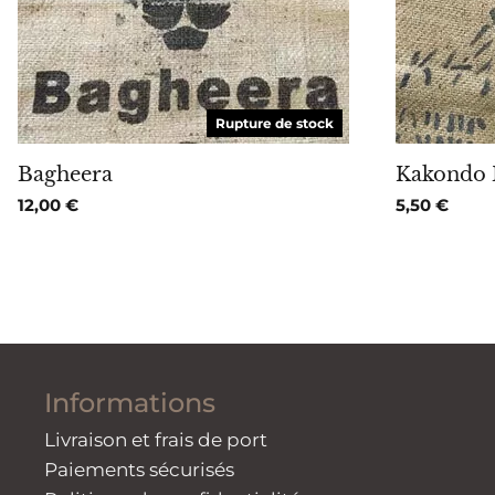
Rupture de stock
Bagheera
Kakondo 
12,00
€
5,50
€
Informations
Livraison et frais de port
Paiements sécurisés